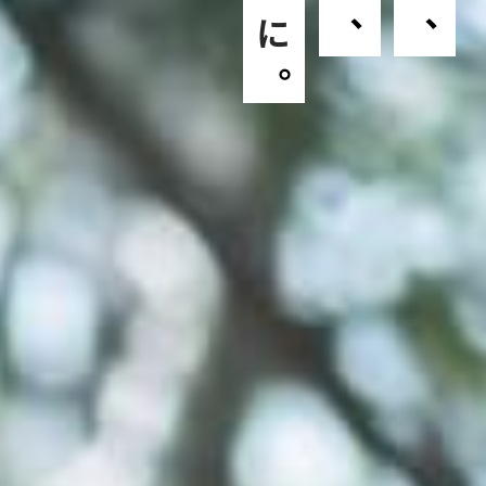
、
、
。